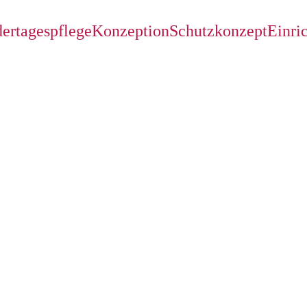
ertagespflege
Konzeption
Schutzkonzept
Einri
Qualität der B
Maßnahmen
Fort- und Weiterbildungen
Grundqualifizierung